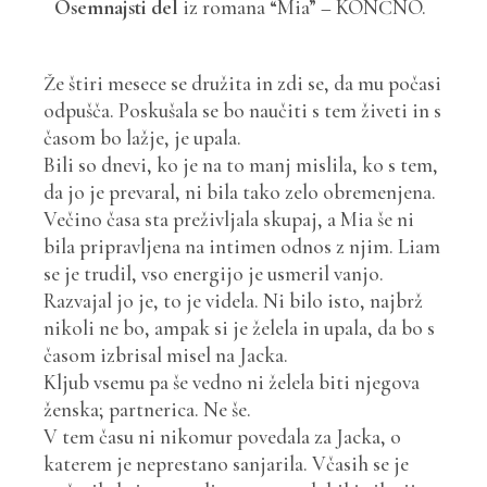
Osemnajsti del
iz romana “Mia” – KONČNO.
Že štiri mesece se družita in zdi se, da mu počasi
odpušča. Poskušala se bo naučiti s tem živeti in s
časom bo lažje, je upala.
Bili so dnevi, ko je na to manj mislila, ko s tem,
da jo je prevaral, ni bila tako zelo obremenjena.
Večino časa sta preživljala skupaj, a Mia še ni
bila pripravljena na intimen odnos z njim. Liam
se je trudil, vso energijo je usmeril vanjo.
Razvajal jo je, to je videla. Ni bilo isto, najbrž
nikoli ne bo, ampak si je želela in upala, da bo s
časom izbrisal misel na Jacka.
Kljub vsemu pa še vedno ni želela biti njegova
ženska; partnerica. Ne še.
V tem času ni nikomur povedala za Jacka, o
katerem je neprestano sanjarila. Včasih se je