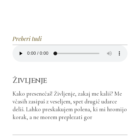
Preberi tudi
Življenje
Kako presenečaš! Življenje, zakaj me kališ? Me
včasih zasipaš z veseljem, spet drugič udarce
deliš. Lahko preskakujem polena, ki mi hromijo
korak, a ne morem preplezati gor