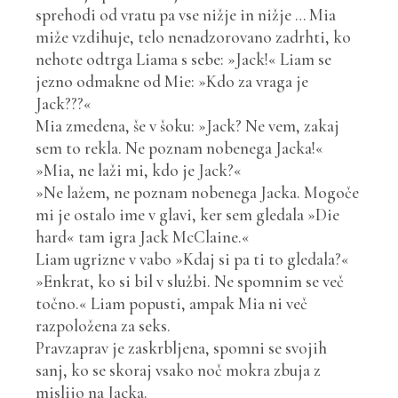
sprehodi od vratu pa vse nižje in nižje … Mia
miže vzdihuje, telo nenadzorovano zadrhti, ko
nehote odtrga Liama s sebe: »Jack!« Liam se
jezno odmakne od Mie: »Kdo za vraga je
Jack???«
Mia zmedena, še v šoku: »Jack? Ne vem, zakaj
sem to rekla. Ne poznam nobenega Jacka!«
»Mia, ne laži mi, kdo je Jack?«
»Ne lažem, ne poznam nobenega Jacka. Mogoče
mi je ostalo ime v glavi, ker sem gledala »Die
hard« tam igra Jack McClaine.«
Liam ugrizne v vabo »Kdaj si pa ti to gledala?«
»Enkrat, ko si bil v službi. Ne spomnim se več
točno.« Liam popusti, ampak Mia ni več
razpoložena za seks.
Pravzaprav je zaskrbljena, spomni se svojih
sanj, ko se skoraj vsako noč mokra zbuja z
mislijo na Jacka.