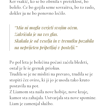
Ker vsakič, ko se bo obrnila v preteklost, bo
bolelo. Če bo gojila seme sovraštva, bo to raslo,
dokler ju ne bo ponovno ločilo.
‘’Mia ni mogla verjeti svojim očem.
Zakričala je na ves glas.
Skakala je od veselja in v trenutku pozabila
na neprijeten pripetljaj v postelji.’’
Po pol leta je bolečina počasi začela bledeti,
ostal je le še grenak priokus.
Trudila se je ne misliti na prevaro, trudila se je
stopiti čez oviro, ki ji jo je usoda tako kruto
postavila na pot.
Z Liamom sta našla nove hobije, nove kraje,
kamor sta zahajala. Ustvarjala sta nove spomine.
Liam je zamenjal službo.