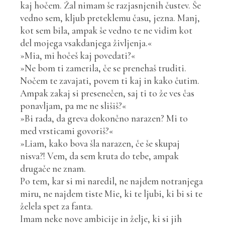
kaj hočem. Žal nimam še razjasnjenih čustev. Še
vedno sem, kljub preteklemu času, jezna. Manj,
kot sem bila, ampak še vedno te ne vidim kot
del mojega vsakdanjega življenja.«
»Mia, mi hočeš kaj povedati?«
»Ne bom ti zamerila, če se prenehaš truditi.
Nočem te zavajati, povem ti kaj in kako čutim.
Ampak zakaj si presenečen, saj ti to že ves čas
ponavljam, pa me ne slišiš?«
»Bi rada, da greva dokončno narazen? Mi to
med vrsticami govoriš?«
»Liam, kako bova šla narazen, če še skupaj
nisva?! Vem, da sem kruta do tebe, ampak
drugače ne znam.
Po tem, kar si mi naredil, ne najdem notranjega
miru, ne najdem tiste Mie, ki te ljubi, ki bi si te
želela spet za fanta.
Imam neke nove ambicije in želje, ki si jih