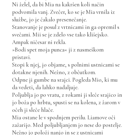
Ni želel, da bi Mia na kakršen koli način
podvomila vanj. Zvečer, ko se je Mia vrnila iz
službe, jo je čakalo presenečanje.
Stanovanje je posul z vrtnicami in ga opremil s
svečami. Mii se je zdelo vse tako klišejsko.
Ampak ničesar ni rekla.
»Bodi spet moja punca« ji z nasmeškom
pristavi.
Stopi k njej, jo objame, s polnimi ustnicami se
dotakne njenih. Nežno, z občutkom.
Odpne ji gumbe na srajci. Pogleda Mio, ki mu
da vedeti, da lahko nadaljuje.
Poljublja jo po vratu, z rokami ji sleče srajico in
jo boža po hrbtu, spusti se na kolena, z žarom v
očeh ji sleče hlače.
Mia ostane le v spodnjem perilu. Liamove oči
zažarijo. Med poljubljanjem jo nese do postelje.
Nežno jo položi nanjo in se z ustnicami