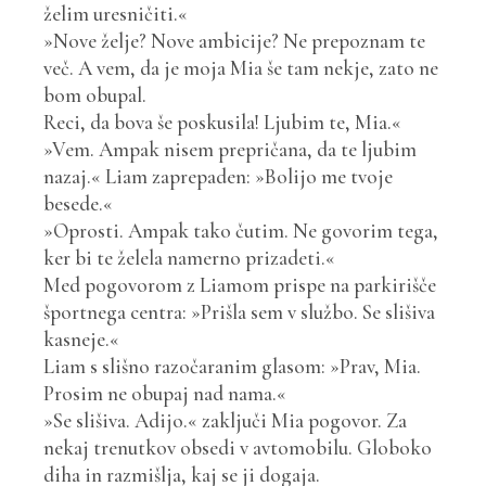
želim uresničiti.«
»Nove želje? Nove ambicije? Ne prepoznam te
več. A vem, da je moja Mia še tam nekje, zato ne
bom obupal.
Reci, da bova še poskusila! Ljubim te, Mia.«
»Vem. Ampak nisem prepričana, da te ljubim
nazaj.« Liam zaprepaden: »Bolijo me tvoje
besede.«
»Oprosti. Ampak tako čutim. Ne govorim tega,
ker bi te želela namerno prizadeti.«
Med pogovorom z Liamom prispe na parkirišče
športnega centra: »Prišla sem v službo. Se slišiva
kasneje.«
Liam s slišno razočaranim glasom: »Prav, Mia.
Prosim ne obupaj nad nama.«
»Se slišiva. Adijo.« zaključi Mia pogovor. Za
nekaj trenutkov obsedi v avtomobilu. Globoko
diha in razmišlja, kaj se ji dogaja.