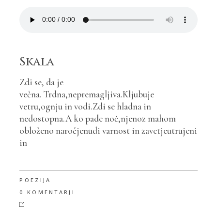
Skala
Zdi se, da je
večna. Trdna,nepremagljiva.Kljubuje
vetru,ognju in vodi.Zdi se hladna in
nedostopna.A ko pade noč,njenoz mahom
obloženo naročjenudi varnost in zavetjeutrujeni
in
POEZIJA
0 KOMENTARJI