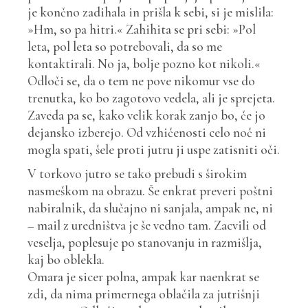
je končno zadihala in prišla k sebi, si je mislila:
»Hm, so pa hitri.« Zahihita se pri sebi: »Pol
leta, pol leta so potrebovali, da so me
kontaktirali. No ja, bolje pozno kot nikoli.«
Odloči se, da o tem ne pove nikomur vse do
trenutka, ko bo zagotovo vedela, ali je sprejeta.
Zaveda pa se, kako velik korak zanjo bo, če jo
dejansko izberejo. Od vzhičenosti celo noč ni
mogla spati, šele proti jutru ji uspe zatisniti oči.
V torkovo jutro se tako prebudi s širokim
nasmeškom na obrazu. Še enkrat preveri poštni
nabiralnik, da slučajno ni sanjala, ampak ne, ni
– mail z uredništva je še vedno tam. Zacvili od
veselja, poplesuje po stanovanju in razmišlja,
kaj bo oblekla.
Omara je sicer polna, ampak kar naenkrat se
zdi, da nima primernega oblačila za jutrišnji