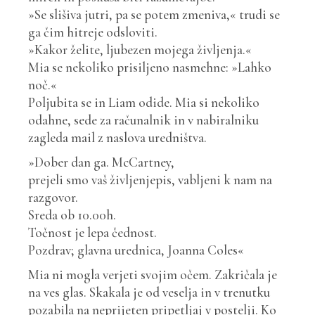
»Se slišiva jutri, pa se potem zmeniva,« trudi se
ga čim hitreje odsloviti.
»Kakor želite, ljubezen mojega življenja.«
Mia se nekoliko prisiljeno nasmehne: »Lahko
noč.«
Poljubita se in Liam odide. Mia si nekoliko
odahne, sede za računalnik in v nabiralniku
zagleda mail z naslova uredništva.
»Dober dan ga. McCartney,
prejeli smo vaš življenjepis, vabljeni k nam na
razgovor.
Sreda ob 10.00h.
Točnost je lepa čednost.
Pozdrav; glavna urednica, Joanna Coles«
Mia ni mogla verjeti svojim očem. Zakričala je
na ves glas. Skakala je od veselja in v trenutku
pozabila na neprijeten pripetljaj v postelji. Ko