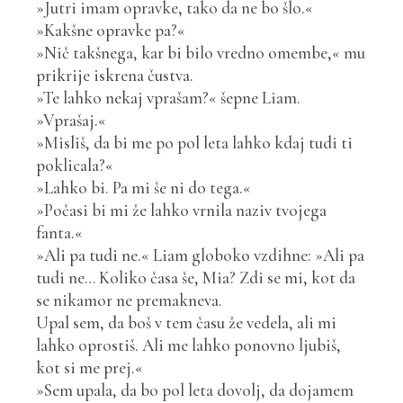
»Jutri imam opravke, tako da ne bo šlo.«
»Kakšne opravke pa?«
»Nič takšnega, kar bi bilo vredno omembe,« mu
prikrije iskrena čustva.
»Te lahko nekaj vprašam?« šepne Liam.
»Vprašaj.«
»Misliš, da bi me po pol leta lahko kdaj tudi ti
poklicala?«
»Lahko bi. Pa mi še ni do tega.«
»Počasi bi mi že lahko vrnila naziv tvojega
fanta.«
»Ali pa tudi ne.« Liam globoko vzdihne: »Ali pa
tudi ne… Koliko časa še, Mia? Zdi se mi, kot da
se nikamor ne premakneva.
Upal sem, da boš v tem času že vedela, ali mi
lahko oprostiš. Ali me lahko ponovno ljubiš,
kot si me prej.«
»Sem upala, da bo pol leta dovolj, da dojamem