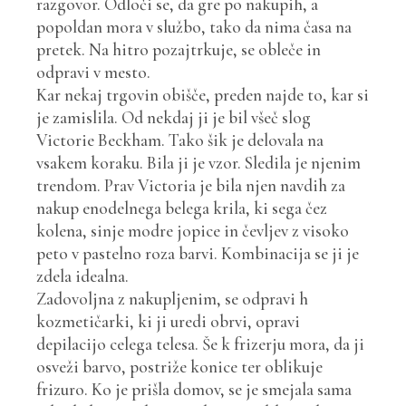
razgovor. Odloči se, da gre po nakupih, a
popoldan mora v službo, tako da nima časa na
pretek. Na hitro pozajtrkuje, se obleče in
odpravi v mesto.
Kar nekaj trgovin obišče, preden najde to, kar si
je zamislila. Od nekdaj ji je bil všeč slog
Victorie Beckham. Tako šik je delovala na
vsakem koraku. Bila ji je vzor. Sledila je njenim
trendom. Prav Victoria je bila njen navdih za
nakup enodelnega belega krila, ki sega čez
kolena, sinje modre jopice in čevljev z visoko
peto v pastelno roza barvi. Kombinacija se ji je
zdela idealna.
Zadovoljna z nakupljenim, se odpravi h
kozmetičarki, ki ji uredi obrvi, opravi
depilacijo celega telesa. Še k frizerju mora, da ji
osveži barvo, postriže konice ter oblikuje
frizuro. Ko je prišla domov, se je smejala sama