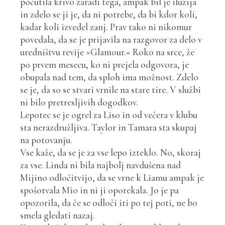
počutila krivo zaradi tega, ampak bil je iluzija
in zdelo se ji je, da ni potrebe, da bi kdor koli,
kadar koli izvedel zanj. Prav tako ni nikomur
povedala, da se je prijavila na razgovor za delo v
uredništvu revije »Glamour.« Roko na srce, že
po prvem mesecu, ko ni prejela odgovora, je
obupala nad tem, da sploh ima možnost. Zdelo
se je, da so se stvari vrnile na stare tire. V službi
ni bilo pretresljivih dogodkov.
Lepotec se je ogrel za Liso in od večera v klubu
sta nerazdružljiva. Taylor in Tamara sta skupaj
na potovanju.
Vse kaže, da se je za vse lepo izteklo. No, skoraj
za vse. Linda ni bila najbolj navdušena nad
Mijino odločitvijo, da se vrne k Liamu ampak je
spošotvala Mio in ni ji oporekala. Jo je pa
opozorila, da če se odloči iti po tej poti, ne bo
smela gledati nazaj.