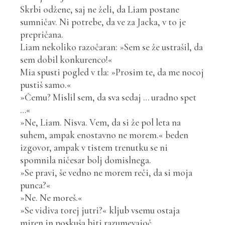
Skrbi odžene, saj ne želi, da Liam postane
sumničav. Ni potrebe, da ve za Jacka, v to je
prepričana.
Liam nekoliko razočaran: »Sem se že ustrašil, da
sem dobil konkurenco!«
Mia spusti pogled v tla: »Prosim te, da me nocoj
pustiš samo.«
»Čemu? Mislil sem, da sva sedaj … uradno spet
…«
»Ne, Liam. Nisva. Vem, da si že pol leta na
suhem, ampak enostavno ne morem.« beden
izgovor, ampak v tistem trenutku se ni
spomnila ničesar bolj domislnega.
»Se pravi, še vedno ne morem reči, da si moja
punca?«
»Ne. Ne moreš.«
»Se vidiva torej jutri?« kljub vsemu ostaja
miren in poskuša biti razumevajoč.