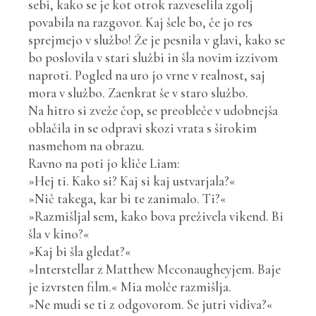
sebi, kako se je kot otrok razveselila zgolj
povabila na razgovor. Kaj šele bo, če jo res
sprejmejo v službo! Že je pesnila v glavi, kako se
bo poslovila v stari službi in šla novim izzivom
naproti. Pogled na uro jo vrne v realnost, saj
mora v službo. Zaenkrat še v staro službo.
Na hitro si zveže čop, se preobleče v udobnejša
oblačila in se odpravi skozi vrata s širokim
nasmehom na obrazu.
Ravno na poti jo kliče Liam:
»Hej ti. Kako si? Kaj si kaj ustvarjala?«
»Nič takega, kar bi te zanimalo. Ti?«
»Razmišljal sem, kako bova preživela vikend. Bi
šla v kino?«
»Kaj bi šla gledat?«
»Interstellar z Matthew Mcconaugheyjem. Baje
je izvrsten film.« Mia molče razmišlja.
»Ne mudi se ti z odgovorom. Se jutri vidiva?«