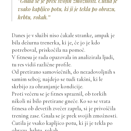
‘’Gnala se je prek svojih zmožnosti. Čutila je
vsako kapljico potu, ki ji je tekla po obrazu,
hrbtu, rokah.’’
Danes je v službi niso čakale stranke, ampak je
bila dežurna trenerka, ki je, če jo je kdo
potreboval, priskočila na pomoč.
V fitnesu je rada opazovala in analizirala ljudi,
tu res vidiš različne profile.
Od pretirano samovšečnih, do nezadovoljnih s
samim seboj; najdejo se tudi takšni, ki le
skrbijo za ohranjanje kondicije.
Proti večeru se je fitnes spraznil, ob torkih
nikoli ni bilo pretirane gneče. Ko so se vrata
fitnesa ob devetih zvečer zaprla, si je privoščila
trening zase. Gnala se je prek svojih zmožnosti.
Čutila je vsako kapljico potu, ki ji je tekla po
obrazu, hrbtu, rokah.