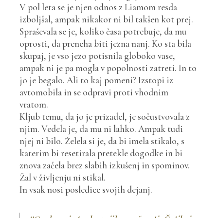
V pol leta se je njen odnos z Liamom resda
izboljšal, ampak nikakor ni bil takšen kot prej.
Spraševala se je, koliko časa potrebuje, da mu
oprosti, da preneha biti jezna nanj. Ko sta bila
skupaj, je vso jezo potisnila globoko vase,
ampak ni je pa mogla v popolnosti zatreti. In to
jo je begalo. Ali to kaj pomeni? Izstopi iz
avtomobila in se odpravi proti vhodnim
vratom.
Kljub temu, da jo je prizadel, je sočustvovala z
njim. Vedela je, da mu ni lahko. Ampak tudi
njej ni bilo. Želela si je, da bi imela stikalo, s
katerim bi resetirala pretekle dogodke in bi
znova začela brez slabih izkušenj in spominov.
Žal v življenju ni stikal.
In vsak nosi posledice svojih dejanj.