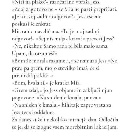
»Niti na plažo?« razočarano vpraša Jess.
»Zdaj zagotovo ne,« se Mia ne pusti prepričati.
»Je to tvoj zadnji odgovor?« Jess vseeno
poskusi še enkrat.
Mia rahlo naveličana: »To je moj zadnji
odgovor!« »Sej nisem jaz kriva?« preveri Jess?
»Ne, nikakor. Samo rada bi bila malo sama.
Upam, da razumeš?«
»Bom že morala razumeti,« se namuza Jess »No
prav, pa grem, mojo številko imaš, če si
premisliš pokliči.«
»Bom, hvala ti,« je kratka Mia.
»Grem zdaj,« jo Jess objame in zaključi njun
pogovor z: »Na snidenje kmalu, punca.«
»Na snidenje kmalu,« hihitaje zapre vrata za
Jess ter si oddahne.
Za danes si želi nekoliko mirnejši dan. Odločila
se je, da se izogne vsem morebitnim lokacijam,