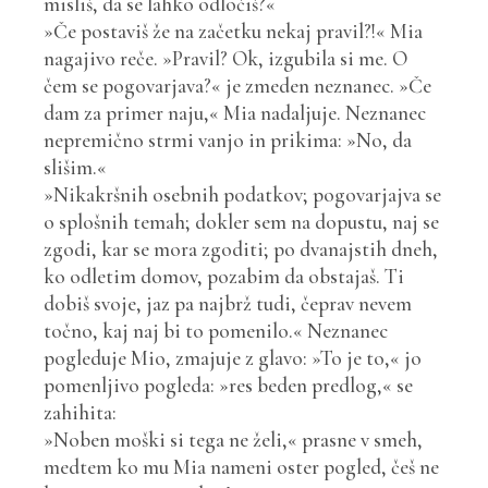
misliš, da se lahko odločiš?«
»Če postaviš že na začetku nekaj pravil?!« Mia
nagajivo reče. »Pravil? Ok, izgubila si me. O
čem se pogovarjava?« je zmeden neznanec. »Če
dam za primer naju,« Mia nadaljuje. Neznanec
nepremično strmi vanjo in prikima:
»
No, da
slišim.
«
»Nikakršnih osebnih podatkov; pogovarjajva se
o splošnih temah; dokler sem na dopustu, naj se
zgodi, kar se mora zgoditi; po dvanajstih dneh,
ko odletim domov, pozabim da obstajaš. Ti
dobiš svoje, jaz pa najbrž tudi, čeprav nevem
točno, kaj naj bi to pomenilo.« Neznanec
pogleduje Mio, zmajuje z glavo: »To je to,« jo
pomenljivo pogleda: »res beden predlog,« se
zahihita:
»Noben moški si tega ne želi,« prasne v smeh,
medtem ko mu Mia nameni oster pogled, češ ne