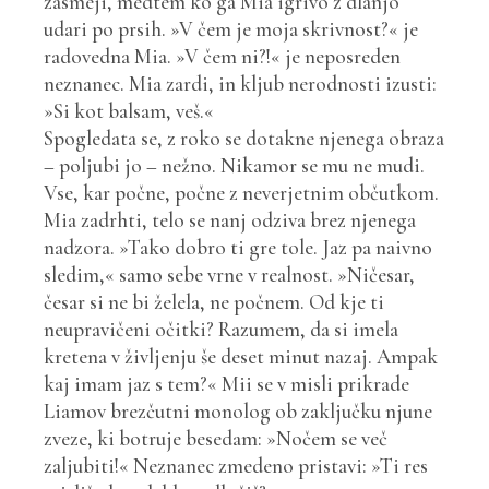
zasmeji, medtem ko ga Mia igrivo z dlanjo
udari po prsih. »V čem je moja skrivnost?« je
radovedna Mia. »V čem ni?!« je neposreden
neznanec. Mia zardi, in kljub nerodnosti izusti:
»Si kot balsam, veš.«
Spogledata se, z roko se dotakne njenega obraza
– poljubi jo – nežno. Nikamor se mu ne mudi.
Vse, kar počne, počne z neverjetnim občutkom.
Mia zadrhti, telo se nanj odziva brez njenega
nadzora. »Tako dobro ti gre tole. Jaz pa naivno
sledim,« samo sebe vrne v realnost. »Ničesar,
česar si ne bi želela, ne počnem. Od kje ti
neupravičeni očitki? Razumem, da si imela
kretena v življenju še deset minut nazaj. Ampak
kaj imam jaz s tem?« Mii se v misli prikrade
Liamov brezčutni monolog ob zaključku njune
zveze, ki botruje besedam: »Nočem se več
zaljubiti!« Neznanec zmedeno pristavi: »Ti res