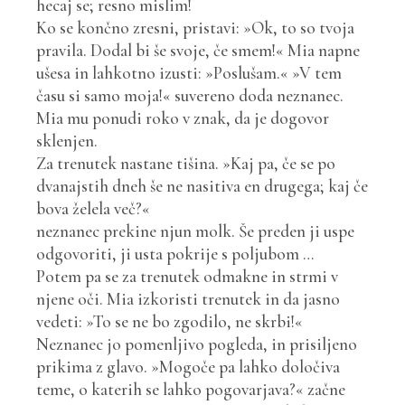
hecaj se; resno mislim!
Ko se končno zresni, pristavi: »Ok, to so tvoja
pravila. Dodal bi še svoje, če smem!« Mia napne
ušesa in lahkotno izusti: »Poslušam.« »V tem
času si samo moja!« suvereno doda neznanec.
Mia mu ponudi roko v znak, da je dogovor
sklenjen.
Za trenutek nastane tišina. »Kaj pa, če se po
dvanajstih dneh še ne nasitiva en drugega; kaj če
bova želela več?«
neznanec prekine njun molk. Še preden ji uspe
odgovoriti, ji usta pokrije s poljubom …
Potem pa se za trenutek odmakne in strmi v
njene oči. Mia izkoristi trenutek in da jasno
vedeti: »To se ne bo zgodilo, ne skrbi!«
Neznanec jo pomenljivo pogleda, in prisiljeno
prikima z glavo. »Mogoče pa lahko določiva
teme, o katerih se lahko pogovarjava?« začne