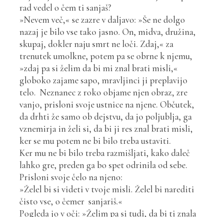
rad vedel o čem ti sanjaš?
»Nevem več,« se zazre v daljavo: »Še ne dolgo
nazaj je bilo vse tako jasno. On, midva, družina,
skupaj, dokler naju smrt ne loči. Zdaj,« za
trenutek umolkne, potem pa se obrne k njemu,
»zdaj pa si želim da bi mi znal brati misli,«
globoko zajame sapo, mravljinci ji preplavijo
telo. Neznanec z roko objame njen obraz, zre
vanjo, prisloni svoje ustnice na njene. Občutek,
da drhti že samo ob dejstvu, da jo poljublja, ga
vznemirja in želi si, da bi ji res znal brati misli,
ker se mu potem ne bi bilo treba ustaviti.
Ker mu ne bi bilo treba razmišljati, kako daleč
lahko gre, preden ga bo spet odrinila od sebe.
Prisloni svoje čelo na njeno:
»Želel bi si videti v tvoje misli. Želel bi narediti
čisto vse, o čemer sanjariš.«
Pogleda jo v oči: »Želim pa si tudi, da bi ti znala