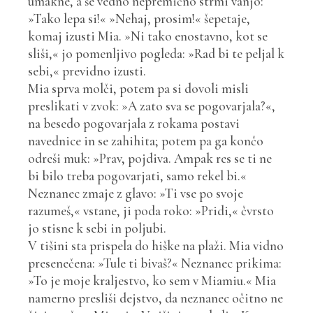
umakne, a še vedno nepremično strmi vanjo:
»Tako lepa si!« »Nehaj, prosim!« šepetaje,
komaj izusti Mia. »Ni tako enostavno, kot se
sliši,« jo pomenljivo pogleda: »Rad bi te peljal k
sebi,« previdno izusti.
Mia sprva molči, potem pa si dovoli misli
preslikati v zvok: »A zato sva se pogovarjala?«,
na besedo pogovarjala z rokama postavi
navednice in se zahihita; potem pa ga končo
odreši muk: »Prav, pojdiva. Ampak res se ti ne
bi bilo treba pogovarjati, samo rekel bi.«
Neznanec zmaje z glavo: »Ti vse po svoje
razumeš,« vstane, ji poda roko: »Pridi,« čvrsto
jo stisne k sebi in poljubi.
V tišini sta prispela do hiške na plaži. Mia vidno
presenečena: »Tule ti bivaš?« Neznanec prikima:
»To je moje kraljestvo, ko sem v Miamiu.« Mia
namerno presliši dejstvo, da neznanec očitno ne