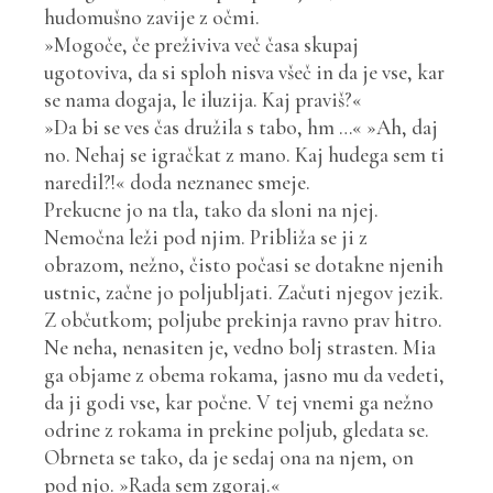
hudomušno zavije z očmi.
»Mogoče, če preživiva več časa skupaj
ugotoviva, da si sploh nisva všeč in da je vse, kar
se nama dogaja, le iluzija. Kaj praviš?«
»Da bi se ves čas družila s tabo, hm …« »Ah, daj
no. Nehaj se igračkat z mano. Kaj hudega sem ti
naredil?!« doda neznanec smeje.
Prekucne jo na tla, tako da sloni na njej.
Nemočna leži pod njim. Približa se ji z
obrazom, nežno, čisto počasi se dotakne njenih
ustnic, začne jo poljubljati. Začuti njegov jezik.
Z občutkom; poljube prekinja ravno prav hitro.
Ne neha, nenasiten je, vedno bolj strasten. Mia
ga objame z obema rokama, jasno mu da vedeti,
da ji godi vse, kar počne. V tej vnemi ga nežno
odrine z rokama in prekine poljub, gledata se.
Obrneta se tako, da je sedaj ona na njem, on
pod njo. »Rada sem zgoraj.«