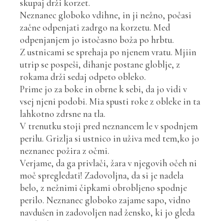
skupaj drži korzet.
Neznanec globoko vdihne, in ji nežno, počasi
začne odpenjati zadrgo na korzetu. Med
odpenjanjem jo istočasno boža po hrbtu.
Z ustnicami se sprehaja po njenem vratu. Mjiin
utrip se pospeši, dihanje postane globlje, z
rokama drži sedaj odpeto obleko.
Prime jo za boke in obrne k sebi, da jo vidi v
vsej njeni podobi. Mia spusti roke z obleke in ta
lahkotno zdrsne na tla.
V trenutku stoji pred neznancem le v spodnjem
perilu. Grizlja si ustnico in uživa med tem,ko jo
neznanec požira z očmi.
Verjame, da ga privlači, žara v njegovih očeh ni
moč spregledati! Zadovoljna, da si je nadela
belo, z nežnimi čipkami obrobljeno spodnje
perilo. Neznanec globoko zajame sapo, vidno
navdušen in zadovoljen nad žensko, ki jo gleda