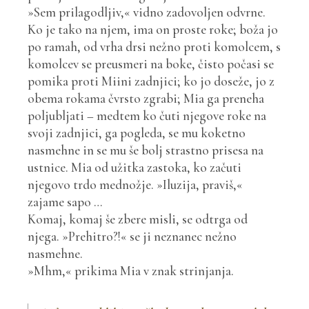
»Sem prilagodljiv,« vidno zadovoljen odvrne.
Ko je tako na njem, ima on proste roke; boža jo
po ramah, od vrha drsi nežno proti komolcem, s
komolcev se preusmeri na boke, čisto počasi se
pomika proti Miini zadnjici; ko jo doseže, jo z
obema rokama čvrsto zgrabi; Mia ga preneha
poljubljati – medtem ko čuti njegove roke na
svoji zadnjici, ga pogleda, se mu koketno
nasmehne in se mu še bolj strastno prisesa na
ustnice. Mia od užitka zastoka, ko začuti
njegovo trdo mednožje. »Iluzija, praviš,«
zajame sapo …
Komaj, komaj še zbere misli, se odtrga od
njega. »Prehitro?!« se ji neznanec nežno
nasmehne.
»Mhm,« prikima Mia v znak strinjanja.