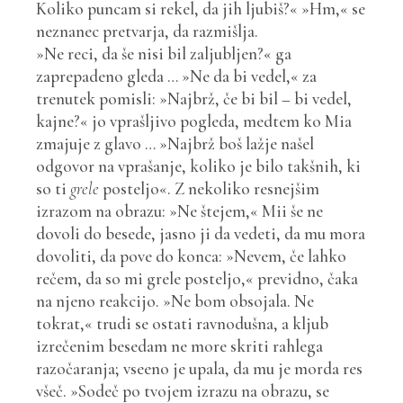
Koliko puncam si rekel, da jih ljubiš?« »Hm,« se
neznanec pretvarja, da razmišlja.
»Ne reci, da še nisi bil zaljubljen?« ga
zaprepadeno gleda … »Ne da bi vedel,« za
trenutek pomisli: »Najbrž, če bi bil – bi vedel,
kajne?« jo vprašljivo pogleda, medtem ko Mia
zmajuje z glavo … »Najbrž boš lažje našel
odgovor na vprašanje, koliko je bilo takšnih, ki
so ti
grele
posteljo«. Z nekoliko resnejšim
izrazom na obrazu: »Ne štejem,« Mii še ne
dovoli do besede, jasno ji da vedeti, da mu mora
dovoliti, da pove do konca: »Nevem, če lahko
rečem, da so mi grele posteljo,« previdno, čaka
na njeno reakcijo. »Ne bom obsojala. Ne
tokrat,« trudi se ostati ravnodušna, a kljub
izrečenim besedam ne more skriti rahlega
razočaranja; vseeno je upala, da mu je morda res
všeč. »Sodeč po tvojem izrazu na obrazu, se