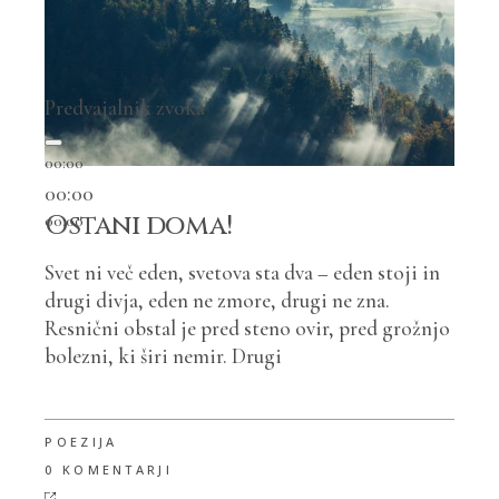
Predvajalnik zvoka
00:00
00:00
Ostani doma!
00:00
Svet ni več eden, svetova sta dva – eden stoji in
drugi divja, eden ne zmore, drugi ne zna.
Resnični obstal je pred steno ovir, pred grožnjo
bolezni, ki širi nemir. Drugi
POEZIJA
0 KOMENTARJI