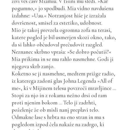
živi ves časv Miamiu. V tišini mu sledi. »Kar
pogumno,« jo spodbudi. Mia vidno navdušena
izdahne: »Uau.« Notranjost hiše je izražala
dovršenost, smisel za estetiko, udobnost.
Mio je takoj prevzela ogromna zofa na terasi,
katere pogled je bil usmerjen skozi okno, tako,
da si lahko občudoval prečudovit razgled.
Neznanec skrbno vpraša: »Se dobro počutiš?«
Mia prikima in se mu rahlo nasmehne. Godi ji
njegova skrb zanjo.
Koketno se ji nasmehne, medtem prižge radio,
iz katerega zadoni glas Johna Legenda »All of
me«, ki v Mijinem telesu povzroči mravljince …
Stopi za njo in z rokama nežno drsi od ram
proti njenim bokom … Telo ji zadrhti,
poželenje že ob misli nanj preplavi telo.
Odmakne lase s hrbta na eno stran in mu s
pogledom izpod čela nakaže na zadrgo, ki