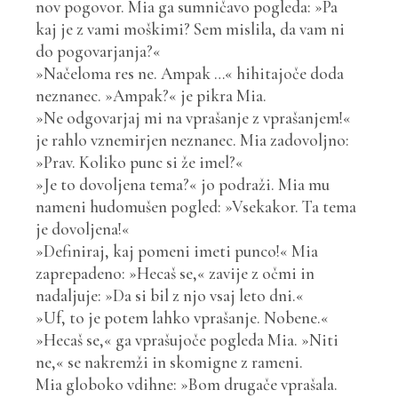
nov pogovor. Mia ga sumničavo pogleda: »Pa
kaj je z vami moškimi? Sem mislila, da vam ni
do pogovarjanja?«
»Načeloma res ne. Ampak …« hihitajoče doda
neznanec. »Ampak?« je pikra Mia.
»Ne odgovarjaj mi na vprašanje z vprašanjem!«
je rahlo vznemirjen neznanec. Mia zadovoljno:
»Prav. Koliko punc si že imel?«
»Je to dovoljena tema?« jo podraži. Mia mu
nameni hudomušen pogled: »Vsekakor. Ta tema
je dovoljena!«
»Definiraj, kaj pomeni imeti punco!« Mia
zaprepadeno: »Hecaš se,« zavije z očmi in
nadaljuje: »Da si bil z njo vsaj leto dni.«
»Uf, to je potem lahko vprašanje. Nobene.«
»Hecaš se,« ga vprašujoče pogleda Mia. »Niti
ne,« se nakremži in skomigne z rameni.
Mia globoko vdihne: »Bom drugače vprašala.