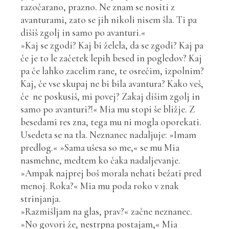
razočarano, prazno. Ne znam se nositi z
avanturami, zato se jih nikoli nisem šla. Ti pa
dišiš zgolj in samo po avanturi.«
»Kaj se zgodi? Kaj bi želela, da se zgodi? Kaj pa
če je to le začetek lepih besed in pogledov? Kaj
pa če lahko zacelim rane, te osrečim, izpolnim?
Kaj, če vse skupaj ne bi bila avantura? Kako veš,
če ne poskusiš, mi povej? Zakaj dišim zgolj in
samo po avanturi?!« Mia mu stopi še bližje. Z
besedami res zna, tega mu ni mogla oporekati.
Usedeta se na tla. Neznanec nadaljuje: »Imam
predlog.« »Sama ušesa so me,« se mu Mia
nasmehne, medtem ko čaka nadaljevanje.
»Ampak najprej boš morala nehati bežati pred
menoj. Roka?« Mia mu poda roko v znak
strinjanja.
»Razmišljam na glas, prav?« začne neznanec.
»No govori že, nestrpna postajam,« Mia