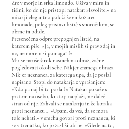
Zre v morje in srka limondo. Uživa v miru in
tišini, ko do nje pristopi natakar: »Izvolite,« na
mizo ji elegantno položi še en kozarec
limonade, poleg pristavi listič s sporočilom, se
obrne in odide.
Presenečena odpre prepognjen listič, na
katerem piše: »Ja, v mojih mislih si prav zdaj in
ne, ne morem si pomagati!«
Mii se nariše širok nasmeh na obraz, začne
pogledovati okoli sebe. Nikjer znanega obraza.
Nikjer neznanca, za katerega upa, da je poslal
napisano. Stopi do natakarja z vprašanjem:
»Kdo pa naj bi to poslal?« Natakar pokaže s
prstom na osebo, ki stoji na plaži, ne daleč
stran od nje. Zahvali se natakarju in že koraka
proti neznancu … »Upam, da veš, da se mora
tole nehati,« v smehu govori proti neznancu, ki
se v trenutku, ko jo zasliši obrne. »Glede na to,