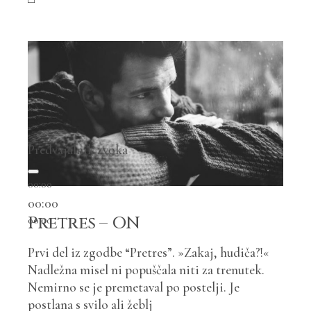
Predvajalnik zvoka
00:00
00:00
Pretres – ON
00:00
Prvi del iz zgodbe “Pretres”. »Zakaj, hudiča?!«
Nadležna misel ni popuščala niti za trenutek.
Nemirno se je premetaval po postelji. Je
postlana s svilo ali žeblj