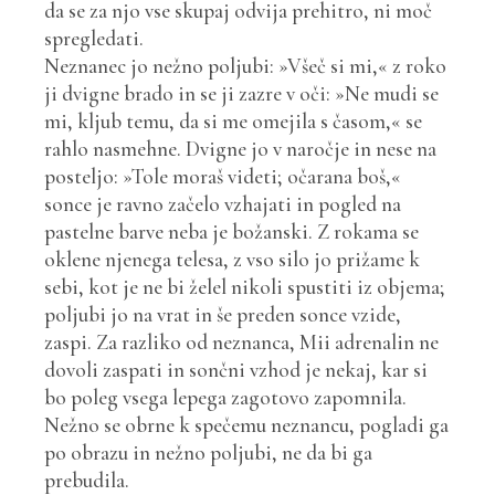
da se za njo vse skupaj odvija prehitro, ni moč
spregledati.
Neznanec jo nežno poljubi: »Všeč si mi,« z roko
ji dvigne brado in se ji zazre v oči: »Ne mudi se
mi, kljub temu, da si me omejila s časom,« se
rahlo nasmehne. Dvigne jo v naročje in nese na
posteljo: »Tole moraš videti; očarana boš,«
sonce je ravno začelo vzhajati in pogled na
pastelne barve neba je božanski. Z rokama se
oklene njenega telesa, z vso silo jo prižame k
sebi, kot je ne bi želel nikoli spustiti iz objema;
poljubi jo na vrat in še preden sonce vzide,
zaspi. Za razliko od neznanca, Mii adrenalin ne
dovoli zaspati in sončni vzhod je nekaj, kar si
bo poleg vsega lepega zagotovo zapomnila.
Nežno se obrne k spečemu neznancu, pogladi ga
po obrazu in nežno poljubi, ne da bi ga
prebudila.