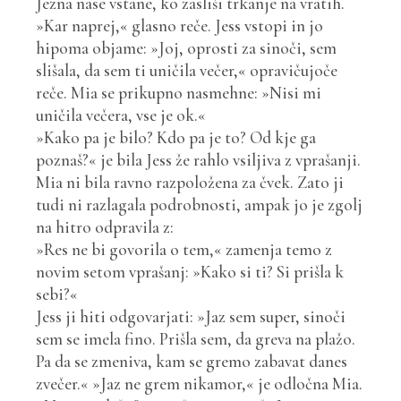
Jezna nase vstane, ko zasliši trkanje na vratih.
»Kar naprej,« glasno reče. Jess vstopi in jo
hipoma objame: »Joj, oprosti za sinoči, sem
slišala, da sem ti uničila večer,« opravičujoče
reče. Mia se prikupno nasmehne: »Nisi mi
uničila večera, vse je ok.«
»Kako pa je bilo? Kdo pa je to? Od kje ga
poznaš?« je bila Jess že rahlo vsiljiva z vprašanji.
Mia ni bila ravno razpoložena za čvek. Zato ji
tudi ni razlagala podrobnosti, ampak jo je zgolj
na hitro odpravila z:
»Res ne bi govorila o tem,« zamenja temo z
novim setom vprašanj: »Kako si ti? Si prišla k
sebi?«
Jess ji hiti odgovarjati: »Jaz sem super, sinoči
sem se imela fino. Prišla sem, da greva na plažo.
Pa da se zmeniva, kam se gremo zabavat danes
zvečer.« »Jaz ne grem nikamor,« je odločna Mia.