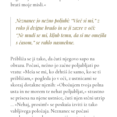
brati moje misli.«
Neznanec jo nežno poljubi: ‘’Všeč si mi,” z
roko ji dvigne brado in se ji zazre v oči:
‘’Ne mudi se mi, kljub temu, da si me omejila
s časom,” se rahlo nasmehne.
Približa se ji tako, da čuti njegovo sapo na
obrazu. Počasi, nežno jo začne poljubljati po
vratu: »Meša se mi, ko drhtiš že samo, ko se ti
približam,« pogleda jo v oči, z ustnicami se
skoraj dotakne njenih: »Obožujem tvoja polna
usta in ne morem te nehat poljubljat,« strastno
se prisesa na njene ustnice, čuti njen srčni utrip
… »Nehaj, prosim!« se poskuša izviti iz tako
vabljivega položaja. Neznanec se počasi