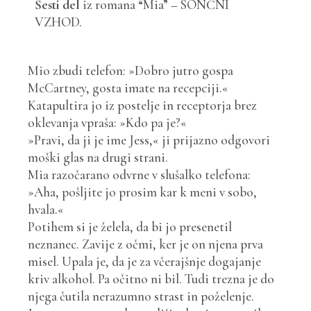
Šesti del
iz romana “Mia” – SONČNI
VZHOD.
Mio zbudi telefon: »Dobro jutro gospa
McCartney, gosta imate na recepciji.«
Katapultira jo iz postelje in receptorja brez
oklevanja vpraša: »Kdo pa je?«
»Pravi, da ji je ime Jess,« ji prijazno odgovori
moški glas na drugi strani.
Mia razočarano odvrne v slušalko telefona:
»Aha, pošljite jo prosim kar k meni v sobo,
hvala.«
Potihem si je želela, da bi jo presenetil
neznanec. Zavije z očmi, ker je on njena prva
misel. Upala je, da je za včerajšnje dogajanje
kriv alkohol. Pa očitno ni bil. Tudi trezna je do
njega čutila nerazumno strast in poželenje.