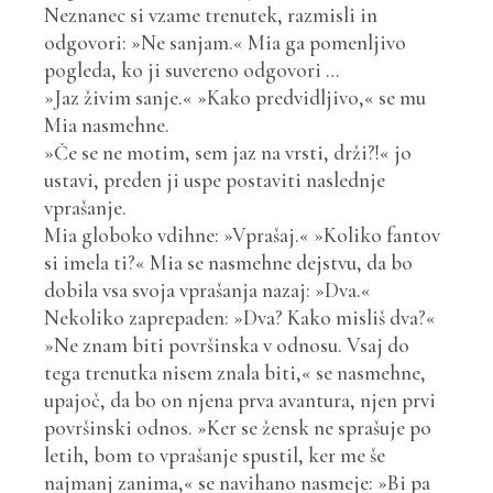
Neznanec si vzame trenutek, razmisli in
odgovori: »Ne sanjam.« Mia ga pomenljivo
pogleda, ko ji suvereno odgovori …
»Jaz živim sanje.« »Kako predvidljivo,« se mu
Mia nasmehne.
»Če se ne motim, sem jaz na vrsti, drži?!« jo
ustavi, preden ji uspe postaviti naslednje
vprašanje.
Mia globoko vdihne: »Vprašaj.« »Koliko fantov
si imela ti?« Mia se nasmehne dejstvu, da bo
dobila vsa svoja vprašanja nazaj: »Dva.«
Nekoliko zaprepaden: »Dva? Kako misliš dva?«
»Ne znam biti površinska v odnosu. Vsaj do
tega trenutka nisem znala biti,« se nasmehne,
upajoč, da bo on njena prva avantura, njen prvi
površinski odnos. »Ker se žensk ne sprašuje po
letih, bom to vprašanje spustil, ker me še
najmanj zanima,« se navihano nasmeje: »Bi pa