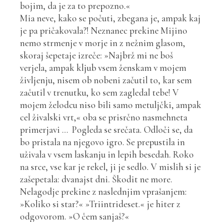
bojim, da je za to prepozno.«
Mia neve, kako se počuti, zbegana je, ampak kaj
je pa pričakovala?! Neznanec prekine Mijino
nemo strmenje v morje in z nežnim glasom,
skoraj šepetaje izreče: »Najbrž mi ne boš
verjela, ampak kljub vsem ženskam v mojem
življenju, nisem ob nobeni začutil to, kar sem
začutil v trenutku, ko sem zagledal tebe! V
mojem želodcu niso bili samo metuljčki, ampak
cel živalski vrt,« oba se prisrčno nasmehneta
primerjavi … Pogleda se srečata. Odloči se, da
bo pristala na njegovo igro. Se prepustila in
uživala v vsem laskanju in lepih besedah. Roko
na srce, vse kar je rekel, ji je sedlo. V mislih si je
zašepetala: dvanajst dni. Škodit ne more.
Nelagodje prekine z naslednjim vprašanjem:
»Koliko si star?« »Triintrideset.« je hiter z
odgovorom. »O čem sanjaš?«