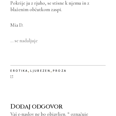
Pokrije ju z rjuho, se stisne k njemu in z
blaženim občutkom zaspi.
Mia D.
… se nadaljuje
,
,
EROTIKA
LJUBEZEN
PROZA
Dodaj odgovor
Vaš e-naslov ne bo objavljen.
*
označuje