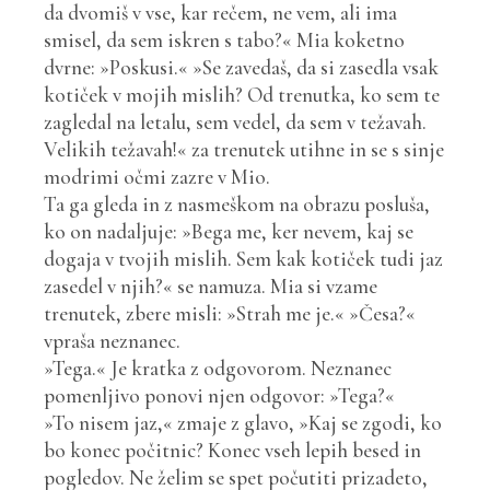
da dvomiš v vse, kar rečem, ne vem, ali ima
smisel, da sem iskren s tabo?« Mia koketno
dvrne: »Poskusi.« »Se zavedaš, da si zasedla vsak
kotiček v mojih mislih? Od trenutka, ko sem te
zagledal na letalu, sem vedel, da sem v težavah.
Velikih težavah!« za trenutek utihne in se s sinje
modrimi očmi zazre v Mio.
Ta ga gleda in z nasmeškom na obrazu posluša,
ko on nadaljuje: »Bega me, ker nevem, kaj se
dogaja v tvojih mislih. Sem kak kotiček tudi jaz
zasedel v njih?« se namuza. Mia si vzame
trenutek, zbere misli:
»
Strah me je.
«
»Česa?«
vpraša neznanec.
»Tega.« Je kratka z odgovorom. Neznanec
pomenljivo ponovi njen odgovor: »Tega?«
»To nisem jaz,« zmaje z glavo, »Kaj se zgodi, ko
bo konec počitnic? Konec vseh lepih besed in
pogledov. Ne želim se spet počutiti prizadeto,