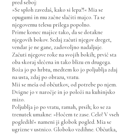
pred seboj:
»Se sploh zavedaš, kako si lepa?!« Mia se
opugumi in mu začne slačiti majco. Ta se
njegovemu telesu prilega popolno.
Prime konec majice tako, da se dotakne
njegovih bokov. Sedaj začuti njegov dreget,
vendar je ne gane, zadovoljno nadaljuje.
Začuti njegove roke na svojih bokih; prvič sta
oba skoraj slečena in tako blizu en drugega.
Boža jo po hrbtu, medtem ko jo poljublja zdaj
na usta, zdaj po obrazu, vratu.
Mii se meša od občutkov, od potrebe po njem.
Dvigne jo v naročje in jo položi na kuhinjsko
mizo.
Poljublja jo po vratu, ramah, prsih; ko se za
trenutek umakne: »Hočem te zase. Celo! V vseh
pogledih!« nameni ji globok pogled. Mia se
ugrizne v ustnico. Globoko vzdihne. Občutka,