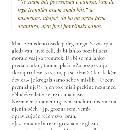
‘’Ne znam biti površinska v odnosu. Vsaj do
tega trenutka nisem znala biti,’’ se
nasmehne, upajoč, da bo on njena prva
avantura, njen prvi površinski odnos.
Mia se zmedeno usede poleg njega. Še zasopla
gleda vanj in si želi, da bi lahko pozabila na
moralo vsaj za trenutek. Da bi se mu lahko
predala takoj, tam na plaži. »Za božjo voljo,
skoraj trideset si stara, pa se obnašaš kot kakšna
devica,« je kregala samo sebe v mislih. »O čem
premišljuješ?« njen tok misli prekine neznanec.
»Nočeš vedet!« se jezi sama nase.
Neznanec ji nameni igriv nasmeh in obstane na
njenih očeh. »Jp, grozna sem, vem!«
opravičujoče reče v svoj bran.
»Jaz temu ne bi rekel grozna,« se glasno