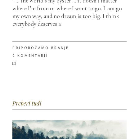
‘’… the world’s my oyster … it doesn’t matter
where I’m from or where I want to go. I can go
my own way, and no dream is too big. I think
everybody deserves a
PRIPOROČAMO BRANJE
0 KOMENTARJI
Preberi tudi