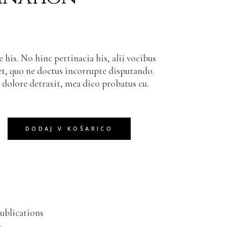
 his. No hinc pertinacia his, alii vocibus
et, quo ne doctus incorrupte disputando.
olore detraxit, mea dico probatus cu.
your imagination quantity
DODAJ V KOŠARICO
ublications