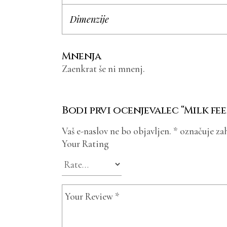
Dimenzije
Mnenja
Zaenkrat še ni mnenj.
Bodi prvi ocenjevalec “Milk f
Vaš e-naslov ne bo objavljen.
*
označuje zah
Your Rating