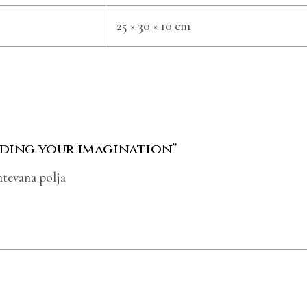
25 × 30 × 10 cm
eeding your imagination”
tevana polja