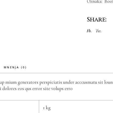
Oznaka:
Boo
Share:
Fb.
Tw.
MNENJA (0)
lup mium generators perspiciatis under acccusmatu sit loun
dolores eos qus error site volups erro
1 kg