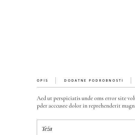
OPIS
DODATNE PODROBNOSTI
Aed ut perspiciatis unde oms error site vo
pder acccusre dolor in reprehenderit magni 
Teža