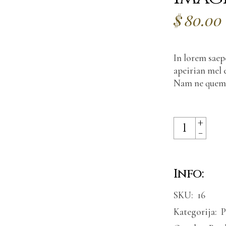
$
80.00
In lorem saepe
apeirian mel 
Nam ne quem d
+
Milk feeding 
-
Info:
SKU:
16
Kategorija:
P